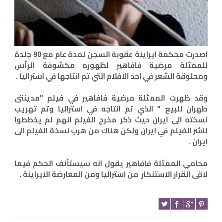
اصدرت محكمة ايراينة عقوبة السجن لمدة عام مع 90 جلدة
للممثلة مرضية فافاهير لظهوره مكشوفة الرأس
ومحلوقة الشعر في احد الافلام التي تم انتاجها في استراليا .
وقد ظهرت الممثلة مرضية فافاهير في فيلم "مدينتى
طهران للبيع " الذي تم انتاجه في استراليا وتم تهريب
نسخته الى ايران حيث ذكر مخرج الفيلم انهم لم يخططوا
لنشر الفيلم في ايران ولكن هناك من هرب نسخة الفيلم الى
ايران .
محامي الممثلة فافاهير يقول انه سيستأنف الحكم فيما
لاقى القرار الاستنكار من استراليا ومن المعارضة الايراينة .