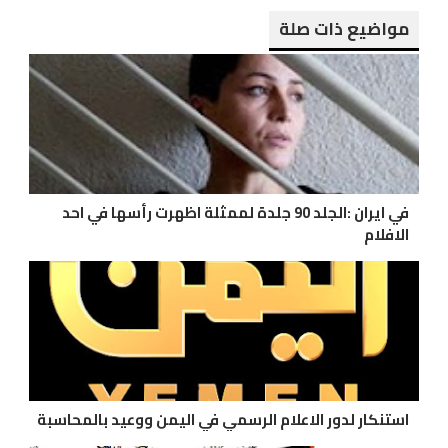
مواضيع ذات صلة
في ايران :الجلد 90 جلدة لممثلة اظهرت رأسها في احد
الافلام
استنكار لدور الاعلام الرسمي في اليمن ووعيد بالمحاسبة