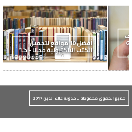
تف
GALAXY
أفضل 10 مواقع لتحميل
الكتب الإلكترونية مجانا - جـ1
جميع الحقوق محفوظة لـ مدونة علاء الدين 2017