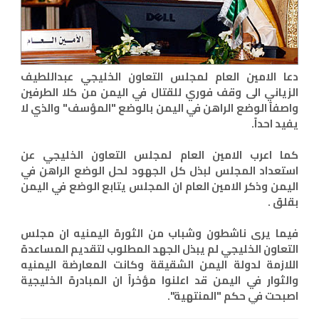
دعا الامين العام لمجلس التعاون الخليجي عبداللطيف
الزياني الى وقف فوري للقتال في اليمن من كلا الطرفين
واصفاً الوضع الراهن في اليمن بالوضع "المؤسف" والذي لا
يفيد احداً.
كما اعرب الامين العام لمجلس التعاون الخليجي عن
استعداد المجلس لبذل كل الجهود لحل الوضع الراهن في
اليمن وذكر الامين العام ان المجلس يتابع الوضع في اليمن
بقلق .
فيما يرى ناشطون وشباب من الثورة اليمنيه ان مجلس
التعاون الخليجي لم يبذل الجهد المطلوب لتقديم المساعدة
اللازمة لدولة اليمن الشقيقة وكانت المعارضة اليمنيه
والثوار في اليمن قد اعلنوا مؤخراً ان المبادرة الخليجية
اصبحت في حكم "المنتهية".