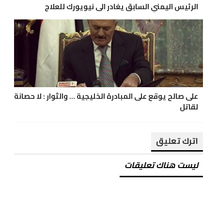
الرئيس اليمني السابق يغادر الى نيويورك للعلاج
على صالح يوقع على المبادرة الخليجية ... والثوار : لا حصانة
لقاتل
اترك تعليق
ليست هناك تعليقات