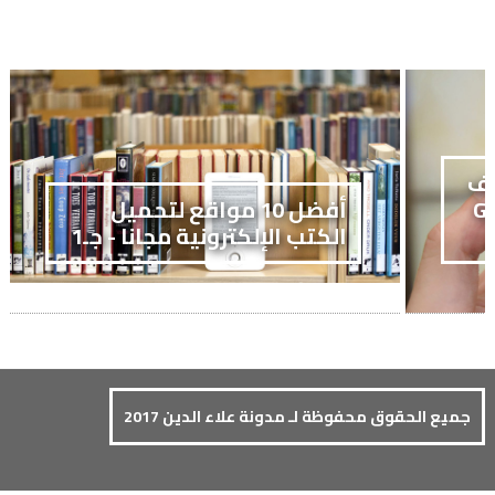
تف
GALAXY
أفضل 10 مواقع لتحميل
الكتب الإلكترونية مجانا - جـ1
جميع الحقوق محفوظة لـ مدونة علاء الدين 2017