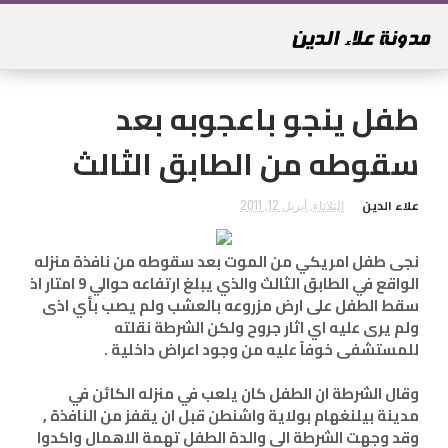
طفل ينجو باعجوبه بعد
سقوطه من الطابق الثالث
علاء الدين
الثلاثاء, أبريل 12, 2011
نجى طفل امريكي من الموت بعد سقوطه من نافذة منزله
الواقع في الطابق الثالث والذي يبلغ ارتفاعه حوالي 9 امتار اذ
سقط الطفل على ارض مزروعه بالعشب ولم يصب بأي اذى
ولم يرى عليه اي اثار جروح ولكن الشرطة نقلته
للمستشفى خوفاً عليه من وجود اعراض داخلية .
وقال الشرطة ان الطفل كان يلعب في منزله الكائن في
مدينة بيلنغهام بولاية واشنطن قبل ان يقفز من النافذة ,
وقد وجهت الشرطة الى والدة الطفل تهمة الاهمال واكدوا