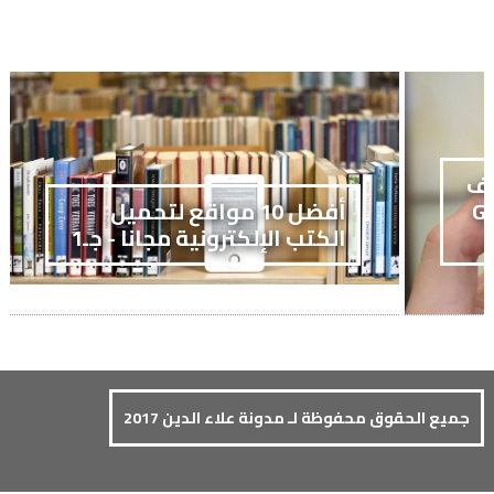
تف
GALAXY
أفضل 10 مواقع لتحميل
الكتب الإلكترونية مجانا - جـ1
جميع الحقوق محفوظة لـ مدونة علاء الدين 2017