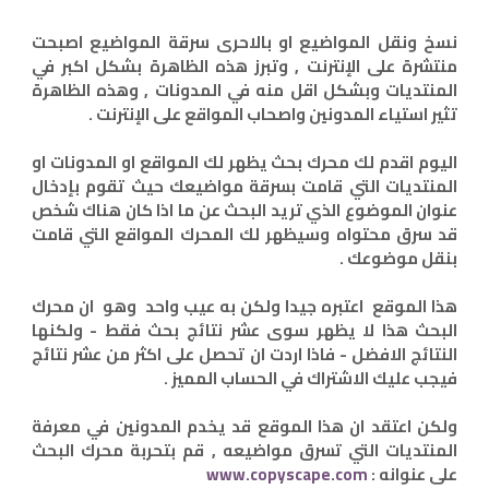
نسخ ونقل المواضيع او بالاحرى سرقة المواضيع اصبحت
منتشرة على الإنترنت , وتبرز هذه الظاهرة بشكل اكبر في
المنتديات وبشكل اقل منه في المدونات , وهذه الظاهرة
تثير استياء المدونين واصحاب المواقع على الإنترنت .
اليوم اقدم لك محرك بحث يظهر لك المواقع او المدونات او
المنتديات التي قامت بسرقة مواضيعك حيث تقوم بإدخال
عنوان الموضوع الذي تريد البحث عن ما اذا كان هناك شخص
قد سرق محتواه وسيظهر لك المحرك المواقع التي قامت
بنقل موضوعك .
هذا الموقع اعتبره جيدا ولكن به عيب واحد وهو ان محرك
البحث هذا لا يظهر سوى عشر نتائج بحث فقط - ولكنها
النتائج الافضل - فاذا اردت ان تحصل على اكثر من عشر نتائج
فيجب عليك الاشتراك في الحساب المميز .
ولكن اعتقد ان هذا الموقع قد يخدم المدونين في معرفة
المنتديات التي تسرق مواضيعه , قم بتحربة محرك البحث
على عنوانه :
www.copyscape.com