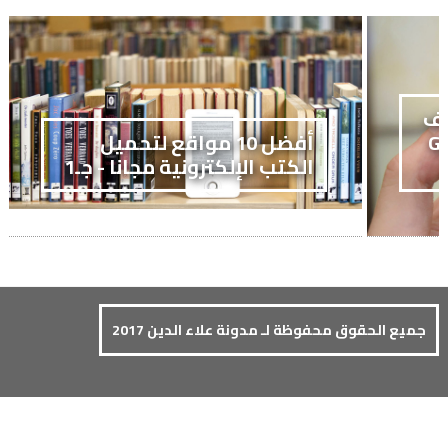
تف
GALAXY
أفضل 10 مواقع لتحميل
الكتب الإلكترونية مجانا - جـ1
جميع الحقوق محفوظة لـ مدونة علاء الدين 2017