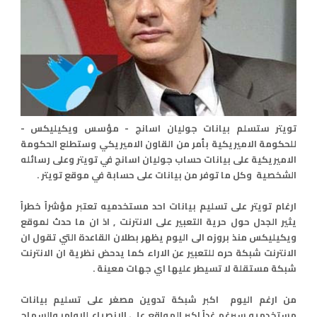
تويتر ستسلم بيانات جوليان اسانج - مؤسس ويكيليكس -
للحكومة الاميريكية بأمر من القاون الاميريكي وستطلع الحكومة
الاميريكية على بيانات حساب جوليان اسانج في تويتر وعلى رسائله
الشخصية وكل ما توفر من بيانات على حسابة في موقع تويتر .
ارغام تويتر على تسليم بيانات احد مستخدميه تعتبر مؤشراً خطراً
يثير الجدل حول حرية التعبير على الانترنت , اذ ان ما حدث لموقع
ويكيليكس منذ بروزه الى اليوم يظهر بطلان القاعدة التي تقول ان
الانترنت شبكة حره للتعبير عن الاراء كما يدحض نظرية ان الانترنت
شبكة مستقلة لا تسيطر عليها اي جهات معينة .
من ارغم اليوم اكبر شبكة تدوين مصغر على تسليم بيانات
مستخدميه سيرغم غداً اكبر المواقع على الانصياع للاوامر والسماح