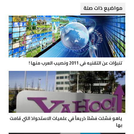
مواضيع ذات صلة
تنبؤات عن التقنيه في 2011 ونصيب العرب منها !
ياهو فشلت فشلاً ذريعاً في علميات الاستحواذ التي قامت
بها