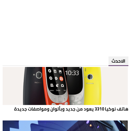
الاحدث
هاتف نوكيا 3310 يعود من جديد وبألوان ومواصفات جديدة