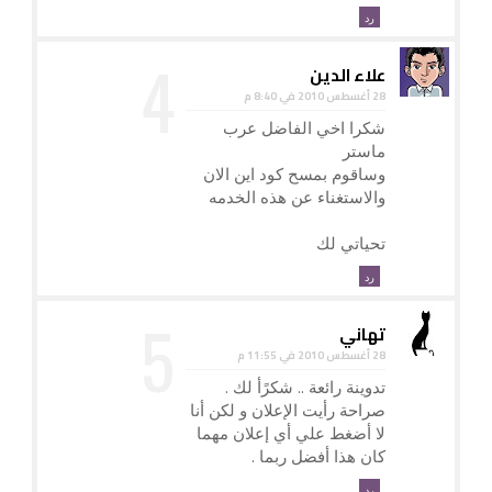
رد
علاء الدين
28 أغسطس 2010 في 8:40 م
شكرا اخي الفاضل عرب
ماستر
وساقوم بمسح كود اين الان
والاستغناء عن هذه الخدمه
تحياتي لك
رد
تهاني
28 أغسطس 2010 في 11:55 م
تدوينة رائعة .. شكرًأ لك .
صراحة رأيت الإعلان و لكن أنا
لا أضغط علي أي إعلان مهما
كان هذا أفضل ربما .
رد