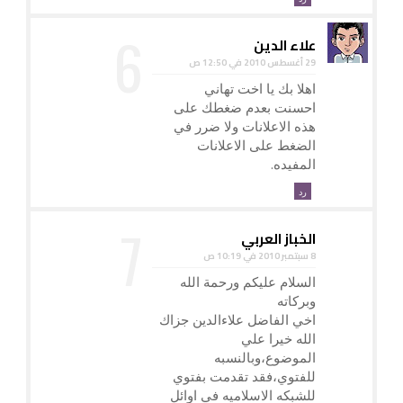
علاء الدين
29 أغسطس 2010 في 12:50 ص
اهلا بك يا اخت تهاني
احسنت بعدم ضغطك على
هذه الاعلانات ولا ضرر في
الضغط على الاعلانات
المفيده.
رد
الخباز العربي
8 سبتمبر 2010 في 10:19 ص
السلام عليكم ورحمة الله
وبركاته
اخي الفاضل علاءالدين جزاك
الله خيرا علي
الموضوع،وبالنسبه
للفتوي،فقد تقدمت بفتوي
للشبكه الاسلاميه في اوائل