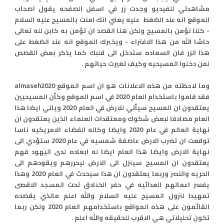
مشاهدتي للفيديو وجدت زر في اسفل الصفحه يقول اصحاب
الموقع انه عند الضغط عليه يعني انك امنت بالمسيح عليه السلام
- كلنا نؤمن بالمسيح ولكن هنا القصد ان تؤمن به كابن لله تعالى
حاشا الله من هذا الافتراء - ويخبرك الموقع انه عند الضغط على
هذا الزر فان السعاده ستدخل الى قلبك كما يذكر بعض القصص
لمن دخلوا المسيحيه وكيف تغيرت حياتهم .
وما لاحظته من هذه الاعلانات هو ان اسم الموقع almaseh2020
فقد قاموا باستخدام العام 2020 في اسم الموقع وكأن المسيحيين
يعتقدون ان المسيح سيأتي للارض في العام 2020 وياتي ايضا هذا
العام مصادفا لبعض شكوك ومعتقدات العلماء الذين يعتقدون ان
نهاية العالم في عام 2020 وايضا وكاله الفضاء الامريكيه ناسا
توقعت ان تضرب الارض عاصفة شمسيه في عام 2020 ستؤدي الى
نهاية الارض وايضا هذا العام ايضا له ابعاده لدى اليهود فهم
يعتقدون ان المسيح سينزل الى الارض ليحررهم ويقودهم الى
الحريه والنصر وربما يعتقدون ان هذا سيحدث في العام 2020 وهذا
يفسر اعمالهم العدائيه في حفر الخنادق تحت المسجد الاقصى
تمهيدا لنزول المسيح عليه السلام والله اعلم مالذي يقصده
القائمون على هذه المواقع باستخدامهم العام 2020 ولكن ربما
تكون تحليلاتي هي الاقرب للحقيقه والله اعلم .