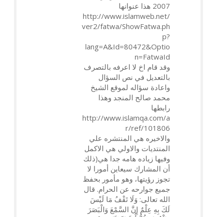
2007 هذا عنوانها
http://www.islamweb.net/
ver2/fatwa/ShowFatwa.ph
p?
lang=A&Id=80472&Optio
n=FatwaId
وقد قام اخ لا اعرفه بالتصرف
بالتعديل في نص السؤال
واعادة سؤاله لموقع الشيخ
محمد صالح المنجد وهذا
رابطها
http://www.islamqa.com/a
r/ref/101806
والاخيره هي المنتشره علي
المنتديات والاولي هي الاكمل
وفيها زياده هامه جدا هي(ذلك
أن المشارك سيعاين أمورا لا
تجوز رؤيتها، وهو مأمور بحفظ
جميع جوارحه عن الحرام. قال
الله تعالى: وَلَا تَقْفُ مَا لَيْسَ
لَكَ بِهِ عِلْمٌ إِنَّ السَّمْعَ وَالْبَصَرَ