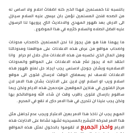
بالنسبه لنا كمسلمين فهذا الخبر كله اضغاث احلام ولا اساس له
من الصحه فنحن المسلمين نؤمن بان عيسى عليه السلام سينزل
الى الارض بعد ظهور المهدي والاحاديث التي يرويها لنا الرسول
عليه افضل الصلاه والسلام كثيره في هذا الموضوع .
ما يهمنا هنا هو هل يجوز لنا نحن المسلمين كاصحاب مدونات
واصحاب مواقع من عرض هذه الاعلانات على مواقعنا ومدوناتنا
وهل المال الذي نكسبه من هذه الاعلانات مال حلال ام حرام وانا
اعتقد انه لا يجوز نشر هذه الاعلانات على المواقع والمدونات
الاسلاميه وبشان جوجل ادسنس يجب ايجاد حل لمنع ظهور هذه
الاعلانات للاسف لم يسعفني الوقت لارسال فتوى الى موقع
اسلام ويب او اسلام اون لاين على الانترنت بشان هذا الامر لان
مركز الفتوى في هاذين الموقعين مزدحمين هذه الايام ولكن ربما
ساقوم بارسال فتوى باقرب وقت ان شاء الله وموافاتكم بها
ولكن يجب علينا ان نتحرى في هذا الامر حتى لا نقع في المحرم .
المهم يجب ان ناخذ هذا الامر بعين الاعتبار ويجب عدم تجاهل مثل
هذا الامر فحركه التبشير بالمسيحيه تشهد نشاط على الانترنت هذه
واحذر الجميع
الايام
لا تقوموا بالدخول لمثل هذه المواقع