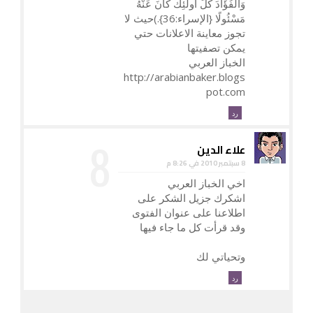
وَالْفُؤَادَ كُلُّ أُولَئِكَ كَانَ عَنْهُ
مَسْئُولًا {الإسراء:36}.)حيث لا
تجوز معاينة الاعلانات حتي
يمكن تصفيتها
الخباز العربي
http://arabianbaker.blogs
pot.com
رد
علاء الدين
8 سبتمبر 2010 في 8:26 م
اخي الخباز العربي
اشكرك جزيل الشكر على
اطلاعنا على عنوان الفتوى
وقد قرأت كل ما جاء فيها
وتحياتي لك
رد