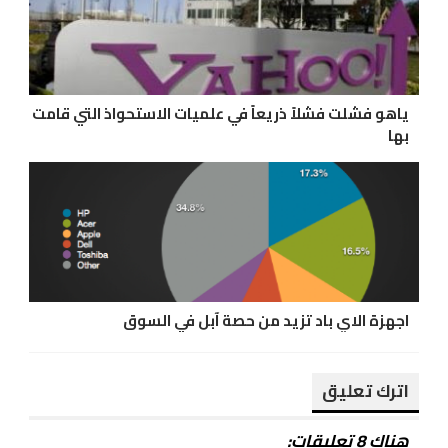
ياهو فشلت فشلاً ذريعاً في علميات الاستحواذ التي قامت
بها
اجهزة الاي باد تزيد من حصة آبل في السوق
اترك تعليق
هناك 8 تعليقات: