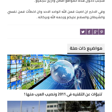
فتجنب دخول هذه المواقع افضل واريح للجميع .
وفي الاخير ان اصبت فمن الله الواحد الاحد وان اخطأت فمن نفسي
والشيطان والسلام عليكم ورحمه الله وبركاته .
مواضيع ذات صلة
تنبؤات عن التقنيه في 2011 ونصيب العرب منها !