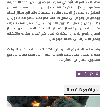
محادثات طاقم الطائره في قمرة القيادة ويسجل لمدة 30 دقيقه
مستمره اي كل ثلاثين دقيقة يسجل من جديد ويمسح التسجيل
السابق , والصندوق الاسود مقاوم للصدمات والحرائق وعازل للماء
ويمكن ان يغوص الى عمق 20 الف قدم تحت سطح الماء دون ان
يصاب بخلل ويعمل الصندوق الاسود ببطارية تعمل لست سنوات
متواصلة دون ان تتعطل كما ان الصندوق الاسود مجهز بجهاز
ارسال يقوم بارسال الاشارات لكي يتم تحديد مكانه وانتشاله
وتصل الاشارات الى بعد 30 كيلو متر .
وقد ساعد الصندوق الاسود في اكتشاف اسباب وقوع الحوادث
الجوية بتقدير جيد وساعد شركات الطيران في انحاء العالم في رفع
مستوى الامان في الطائرات .
مواضيع ذات صلة