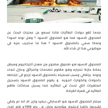
عندما تقع حوادث الطائرات فاننا نسمع عن عمليات البحث عن
الصندوق الاسود فما هو الصندوق الاسود ؟ وهل لونه اسود؟
ولماذا سمي بالصندوق الاسود ؟ هذا ما ساجيب عليه في
موضوعي هذا ان شاء الله .
الصندوق الاسود هو صندوق مصنوع من معدن التيتانيوم ومبطن
بمادة عازلة للحراره وهو مقاوم للصدمات والحرائق وعازل للماء
ولونه برتقالي وسبب تسميته بالصندوق الاسود ترجع الى ارتباطه
بالحوادث والكوارث الجويه و يقوم الصندوق الاسود بتسجيل
المتغيرات التي تحدث في الطائره كما يسجل محادثات طاقم
الطائره في قمرة القيادة
مبتكر الصندوق الاسود هو الاسترالي ديفيد وارن الا انه لم يلاقي
تشجيعا كافيا لاعتماد مشروعه ولكن في عام 1958م قام امين