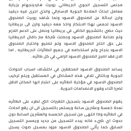
مجلس التسجيل الجوي البريطاني روبرت هاردينجهام بزيارة
معامل ابحاث الملاحة الجوية الاسترالي والذي اجرى فيه ديفيد
وارن ابحاثة عن الصندوق الاسود ولما شاهد روبرت الصندوق
الاسود تحمس لهذا الابتكار واخذ معه ديفيد وارن الى بريطانيا
حيث حضي بالتشجيع الكافي في بريطانيا وحصل على الدعم اللازم
وتم صناعة الصندوق الاسود وحصلت شركة سز دافال البريطانيا
على حق انتاج الصندوق الاسود وتم تصنيع واختبار الصندوق
الاسود بنجاح وتم استخدامه في جميع الطائرات البريطانيه , اما
الان فقد اصبح الصندوق الاسود الزامي في كل طائره .
يساعد الصندوق الاسود المحققين في اكتشاف اسباب الحوادث
الجوية وبالتالي تلافي هذه المشاكل في المستقبل ويتم تركيب
الصندوق الاسود في مؤخرة الطائره على اعتبار انها المكان الاقل
تضررا اثناء وقوع الانصدامات الجوية .
يقوم الصندوق الاسود بتسجيل التغيرات التي تطرء على الطائره
لمدة خمسة وعشرين ساعة ويستمر بالتسجيل الى ان يقع الحادث
في الطائره واذا انتهى من تسجيل الخمسه والعشرين الساعة دون
حدوث اي شيء فانه يبدء التسجيل من جديد ويمسح التسجيل
السابق كما يأتي الصندوق الاسود مزود بمسجل صوت يسجل