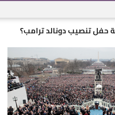
 حفل تنصيب دونالد ترامب؟