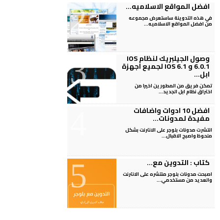
افضل المواقع الاسلاميه...
في هذه التدوينة ساستعرض مجموعه
من افضل المواقع الاسلاميه...
وصول الجيلبريك لنظام IOS
6.0.1 و IOS 6.1 لجميع اجهزة
ابل...
تمكن فريق من المطورين اخيرا من
اختراق نظام ابل الجديد...
افضل 10 ادوات واضافات
مفيدة لمدونات...
انتشرت مدونات بلوجر على الانترنت بشكل
ملحوظ واصبح الاقبال...
كتاب : التدوين مع...
اصبحت مدونات بلوجر منتشره على الانترنت
والعديد من مستخدمي...