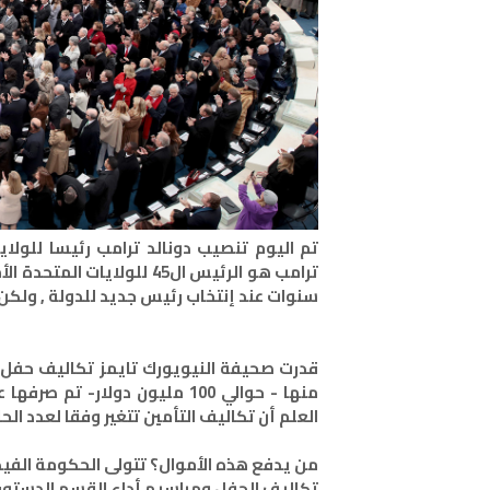
تم اليوم تنصيب دونالد ترامب رئيسا للولاي
ترامب هو الرئيس ال45 للو
سنوات عند إنتخاب رئيس جديد للدولة , ولكن
العلم أن تكاليف التأمين تتغير وفقا لعدد ال
من يدفع هذه الأموال؟ تتولى الحكومة الفيد
تكاليف الحفل ومراسيم أداء القسم الدستور