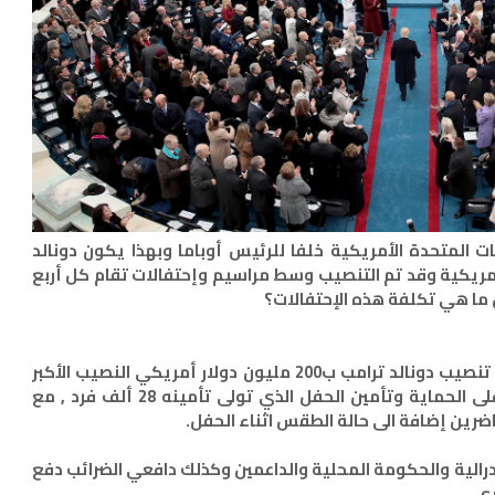
ات المتحدة الأمريكية خلفا للرئيس أوباما وبهذا يكون دونالد
لايات المتحدة الأمريكية وقد تم التنصيب وسط مراسيم وإحتفالات تقام كل أربع
 ما هي تكلفة هذه الإحتفالات؟
قدرت صحيفة النيويورك تايمز تكاليف حفل تنصيب دونالد ترامب ب200 مليون دولار أمريكي النصيب الأكبر
منها - حوالي 100 مليون دولار- تم صرفها على الحماية وتأمين الحفل الذي تولى تأمينه 28 ألف فرد , مع
حاضرين إضافة الى حالة الطقس اثناء الحفل.
رالية والحكومة المحلية والداعمين وكذلك دافعي الضرائب دفع
ي.