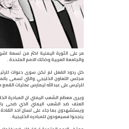
مر على الثورة اليمنية اكثر من تسعة اش
والجامعة العربية وكذلك الامم المتحدة .
كل ردود الفعل لم تكن سوى دعوات للرئيس
مجلس التعاون الخليجي والتي تسمى بالمب
للرئيس على عبدالله ليمارس عمليات القمع ض
ويرى معظم الشعب اليمني ان المبادرة الخل
العنف ضد الشعب اليمني الذي ضحى بالمئ
ويستشهدون بما جاء على لسان احد القادة م
ينجحوا فسيعودون للمبادره الخليجية .