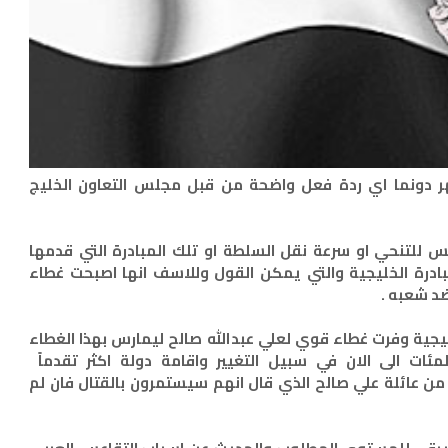
هر دونما اي ردة فعل واضحة من قبل مجلس التعاون الخليج
 للتنحي او سرعة نقل السلطة او تلك المبادرة التي قدمها
ادرة الخليجية والتي يمكن القول وللاسف انها اصبحت غطاء
د شعبه .
يجية وفرت غطاء قوي لعلي عبدالله صالح ليمارس بهذا الغطاء
ات الى الان في سبيل التغيير واقامة دولة اكثر تقدماً
ن عائلة علي صالح الذي قال انهم سيستمرون بالقتال فان لم