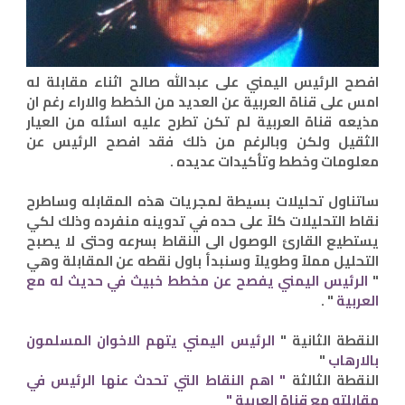
افصح الرئيس اليمني على عبدالله صالح اثناء مقابلة له
امس على قناة العربية عن العديد من الخطط والاراء رغم ان
مذيعه قناة العربية لم تكن تطرح عليه اسئله من العيار
الثقيل ولكن وبالرغم من ذلك فقد افصح الرئيس عن
معلومات وخطط وتأكيدات عديده .
ساتناول تحليلات بسيطة لمجريات هذه المقابله وساطرح
نقاط التحليلات كلاً على حده في تدوينه منفرده وذلك لكي
يستطيع القارئ الوصول الى النقاط بسرعه وحتى لا يصبح
التحليل مملاً وطويلاً وسنبدأ باول نقطه عن المقابلة وهي
"
الرئيس اليمني يفصح عن مخطط خبيث في حديث له مع
العربية
" .
النقطة الثانية "
الرئيس اليمني يتهم الاخوان المسلمون
بالارهاب
"
النقطة الثالثة
" اهم النقاط التي تحدث عنها الرئيس في
مقابلته مع قناة العربية "