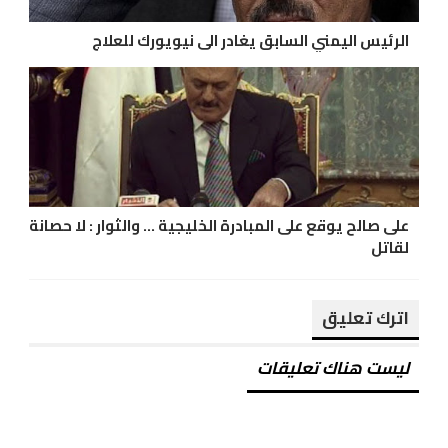
الرئيس اليمني السابق يغادر الى نيويورك للعلاج
على صالح يوقع على المبادرة الخليجية ... والثوار : لا حصانة
لقاتل
اترك تعليق
ليست هناك تعليقات