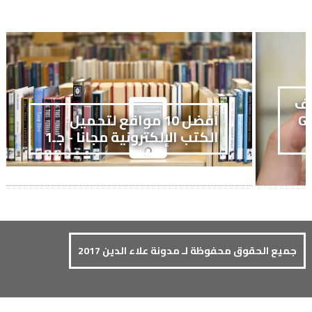
تف
GALAXY
أفضل 10 مواقع لتحميل
الكتب الإلكترونية مجانا - جـ1
جميع الحقوق محفوظة لـ مدونة علاء الدين 2017