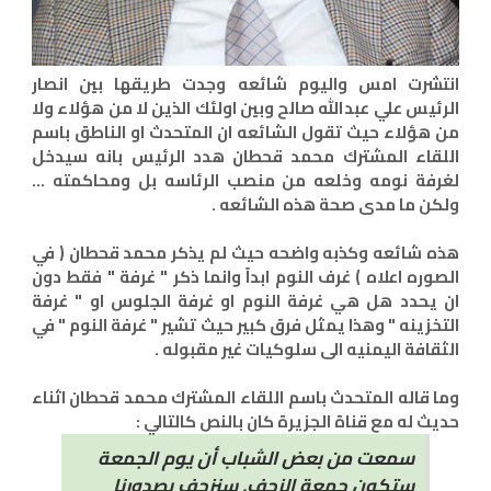
انتشرت امس واليوم شائعه وجدت طريقها بين انصار
الرئيس علي عبدالله صالح وبين اولئك الذين لا من هؤلاء ولا
من هؤلاء حيث تقول الشائعه ان المتحدث او الناطق باسم
اللقاء المشترك محمد قحطان هدد الرئيس بانه سيدخل
لغرفة نومه وخلعه من منصب الرئاسه بل ومحاكمته ...
ولكن ما مدى صحة هذه الشائعه .
هذه شائعه وكذبه واضحه حيث لم يذكر محمد قحطان ( في
الصوره اعلاه ) غرف النوم ابداً وانما ذكر " غرفة " فقط دون
ان يحدد هل هي غرفة النوم او غرفة الجلوس او " غرفة
التخزينه " وهذا يمثل فرق كبير حيث تشير " غرفة النوم " في
الثقافة اليمنيه الى سلوكيات غير مقبوله .
وما قاله المتحدث باسم اللقاء المشترك محمد قحطان اثناء
حديث له مع قناة الجزيرة كان بالنص كالتالي :
سمعت من بعض الشباب أن يوم الجمعة
ستكون جمعة الزحف. سنزحف بصدورنا