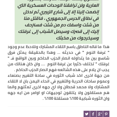
العارية ولن ترافقنا الوحدات العسكرية التي
إنضمت إلينا إلا إلى شارع الزبيري ثم ندخل
في نطاق الحرس الجمهوري ، فاقتل منا
من شئت واسفك دم من شئت فسنزحف
إليك إلى قصرك وسيصل الشباب إلى غرفتك
وسيخرجوك من مخبئك
هذا ما قاله الناطق باسم اللقاء المشترك ونلاحظ عدم وجود
" غرفة النوم " في حديثه ... وهذا بالحقيقة يمثل فرق
شاسع بين ما يتداوله انصار الحزب الحاكم وبين الواقع فـ "
غرفتك " تختلف كثيرا عن غرفة النوم .... وان كان هنالك من
يجب ان يلام على هذه الشائعه فهم انصار الحزب الحاكم .
من جهة اخرى اكد شباب الثوره في ساحة التغيير بصنعاء
وعموم ساحات الحرية والتغيير في انحاء اليمن بان لا اللقاء
المشترك ولا محمد قحطان ولا اي جهه اخرى تمثلهم وانما
هم مستقلون ولا يتلقون توجيهات او اوامر من ايه جهه
وان الثوره شبابية 100% مستقلة 100% .