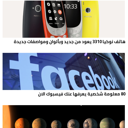
هاتف نوكيا 3310 يعود من جديد وبألوان ومواصفات جديدة
80 معلومة شخصية يعرفها عنك فيسبوك الان