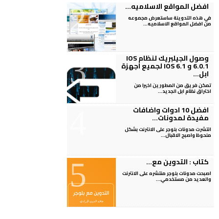
افضل المواقع الاسلاميه...
في هذه التدوينة ساستعرض مجموعه
من افضل المواقع الاسلاميه...
وصول الجيلبريك لنظام IOS
6.0.1 و IOS 6.1 لجميع اجهزة
ابل...
تمكن فريق من المطورين اخيرا من
اختراق نظام ابل الجديد...
افضل 10 ادوات واضافات
مفيدة لمدونات...
انتشرت مدونات بلوجر على الانترنت بشكل
ملحوظ واصبح الاقبال...
كتاب : التدوين مع...
اصبحت مدونات بلوجر منتشره على الانترنت
والعديد من مستخدمي...