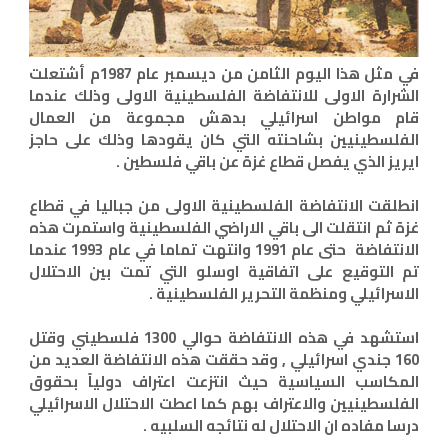
في مثل هذا اليوم الثامن من ديسمبر عام 1987م أشتعلت
الشرارة الاولى للانتفاضة الفلسطينية الاولى وذلك عندما
قام مواطن اسرائيلي بدهش مجموعة من العمال
الفلسطينيين بشاحنته التي كان يقودها وذلك على حاجز
ايريز الذي يفصل قطاع غزة عن باقي فلسطين .
انطلقت الانتفاضة الفلسطينية الاولى من جباليا في قطاع
غزة ثم انتقلت الى باقي الاراضي الفلسطينية واستمرت هذه
الانتفاضة حتى عام 1991 وانتهت تماما في عام 1993 عندما
تم التوقيع على اتفاقية اوسلو التي تمت بين الاحتلال
الاسرائيلي ومنظمة التحرير الفلسطينية .
استشهد في هذه الانتفاضة حوالي 1300 فلسطيني وقتل
160 جندي اسرائيلي , وقد حققت هذه الانتفاضة العديد من
المكاسب السياسية حيث انتزعت اعتراف دولياً بحقوق
الفلسطينيين والاعتراف بهم كما اعطت الاحتلال الاسرائيلي
درسا مفاده ان الاحتلال له نتائجه السلبيه .