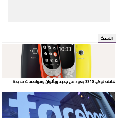
الاحدث
هاتف نوكيا 3310 يعود من جديد وبألوان ومواصفات جديدة